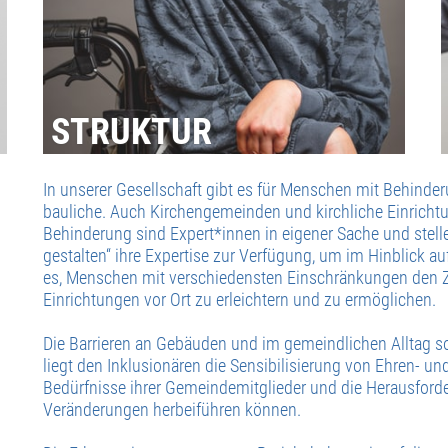
STRUKTUR
In unserer Gesellschaft gibt es für Menschen mit Behinderu
bauliche. Auch Kirchengemeinden und kirchliche Einrichtu
Behinderung sind Expert*innen in eigener Sache und stellen
gestalten“ ihre Expertise zur Verfügung, um im Hinblick auf 
es, Menschen mit verschiedensten Einschränkungen den Z
Einrichtungen vor Ort zu erleichtern und zu ermöglichen.
Die Barrieren an Gebäuden und im gemeindlichen Alltag 
liegt den Inklusionären die Sensibilisierung von Ehren- u
Bedürfnisse ihrer Gemeindemitglieder und die Herausfor
Veränderungen herbeiführen können.